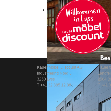
Kauer Möbel Discount AG
Kauer 
Industriering Nord 8
Längfe
3250 Lyss
2504 Bi
T +41 32 385 12 88
T +41 