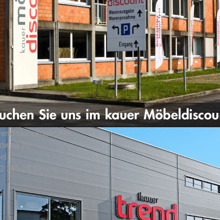
trend Möbelmarkt AG
ldweg 20
el
32 385 18 18