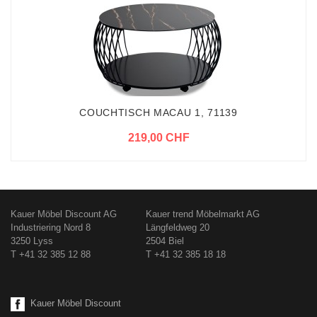
COUCHTISCH MACAU 1, 71139
219,00 CHF
Kauer Möbel Discount AG
Kauer trend Möbelmarkt AG
Industriering Nord 8
Längfeldweg 20
3250 Lyss
2504 Biel
T +41 32 385 12 88
T +41 32 385 18 18
Kauer Möbel Discount